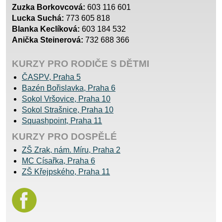
Zuzka Borkovcová:
603 116 601
Lucka Suchá:
773 605 818
Blanka Keclíková:
603 184 532
Anička Steinerová:
732 688 366
KURZY PRO RODIČE S DĚTMI
ČASPV, Praha 5
Bazén Bořislavka, Praha 6
Sokol Vršovice, Praha 10
Sokol Strašnice, Praha 10
Squashpoint, Praha 11
KURZY PRO DOSPĚLÉ
ZŠ Zrak, nám. Míru, Praha 2
MC Císařka, Praha 6
ZŠ Křejpského, Praha 11