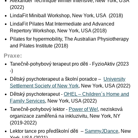
Alexander Technique Winter Intensive, New York, USA
(2022)
LindaFit Miniball Workshop, New York, USA (2018)
LindaFit Pilates Mat Intermediate and Advanced
Repertory Workshop, New York, USA (2018)
Pilates for hypermobility, The Australian Physiotherapy
and Pilates Institute (2018)
Praxe:
Tanečně-pohybový terapeut pro děti - FyzioAktiv (2023
-)
Dětský psychoterapeut a školní poradce –
University
Settlement Society of New York
, New York, USA (2022)
Dětský psychoterapeut -
OHEL – Children´s Home and
Family Services
, New York, USA (2022)
Tanečně-pohybový lektor -
Power of We!
, nezisková
organizace zaměřená na inkluzivitu, New York, NY
(2019-2022)
Lektor tance pro předškolní děti –
SammyJDance
, New
York, USA (2021)