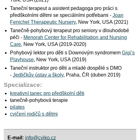
Taneční terapeut a asistent pedagoga pro práci s
předškolními dětmi se speciálními potřebami -
Joan
Fenichel Therapeutic Nursery
, New York, USA (2021)
Tanečně-pohybový terapeut pro seniory v dlouhodobé
péči -
Menorah Center for Rehabilitation and Nursing
Care
, New York, USA (2019-2020)
Pohybový lektor pro děti s Downovým syndromem
Gigi’s
Playhouse
, New York, USA (2019)
Taneční instruktor pro děti a mladé dospělé s DMO
-
Jedličkův ústav a školy
, Praha, ČR (duben 2019)
Specializace:
kreativní tanec pro předškolní děti
tanečně-pohybová terapie
pilates
cvičení rodičů s dětmi
E-mail:
info@cviko.cz